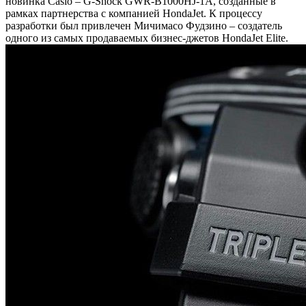
новинка Casio – G-Shock GWR-B1000HJ-1A, созданные в
рамках партнерства с компанией HondaJet. К процессу
разработки был привлечен Мичимасо Фудзино – создатель
одного из самых продаваемых бизнес-джетов HondaJet Elite.